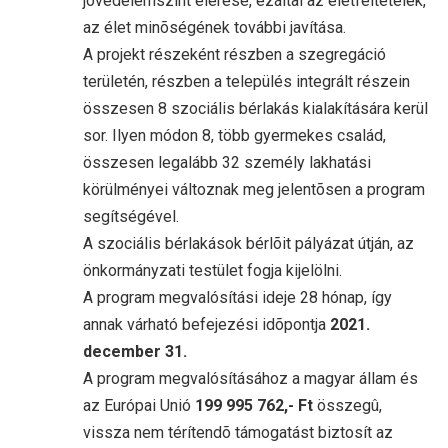
jövedelemszint elérése, ezáltal az életfeltételek,
az élet minõségének további javítása.
A projekt részeként részben a szegregáció
területén, részben a település integrált részein
összesen 8 szociális bérlakás kialakítására kerül
sor. Ilyen módon 8, több gyermekes család,
összesen legalább 32 személy lakhatási
körülményei változnak meg jelentõsen a program
segítségével.
A szociális bérlakások bérlõit pályázat útján, az
önkormányzati testület fogja kijelölni.
A program megvalósítási ideje 28 hónap, így
annak várható befejezési idõpontja
2021.
december 31.
A program megvalósításához a magyar állam és
az Európai Unió
199 995 762,- Ft
összegû,
vissza nem térítendõ támogatást biztosít az