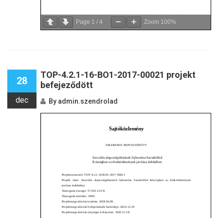
Page
1
/
4
Zoom
100%
TOP-4.2.1-16-BO1-2017-00021 projekt
28
befejeződött
dec
By
admin.szendrolad