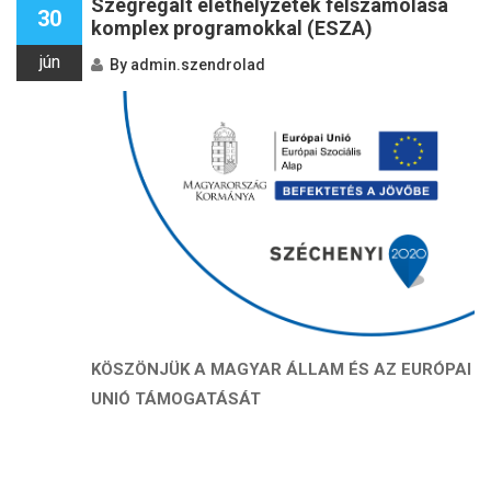
Szegregált élethelyzetek felszámolása
30
komplex programokkal (ESZA)
jún
By
admin.szendrolad
KÖSZÖNJÜK A MAGYAR ÁLLAM ÉS AZ EURÓPAI
UNIÓ TÁMOGATÁSÁT