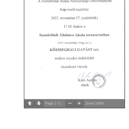
Page
1
/
1
Zoom
100%