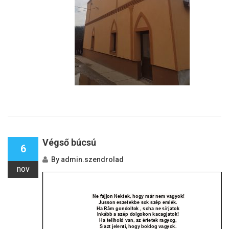
Végső búcsú
6
By
admin.szendrolad
nov