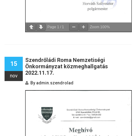
Page
1
/
1
Zoom
100%
Szendrőládi Roma Nemzetiségi
15
Önkormányzat közmeghallgatás
2022.11.17.
nov
By
admin.szendrolad