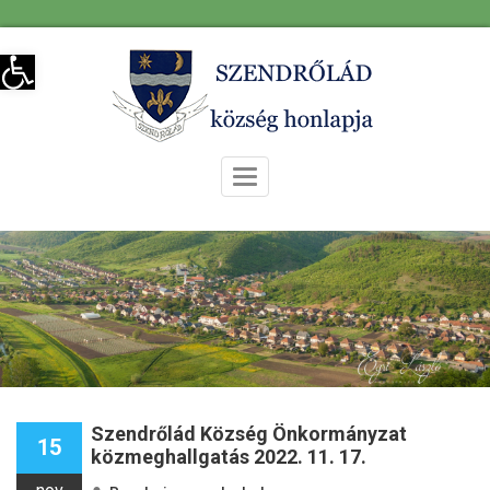
Skip
Eszköztár megnyitása
to
content
Toggle
Navigation
Szendrőlád Község Önkormányzat
15
közmeghallgatás 2022. 11. 17.