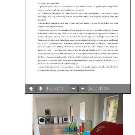
Page
1
/
2
Zoom
100%