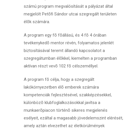
számú program megvalósítását a pályázat által
megjelölt Petõfi Sándor utcai szegregált területen
élõk számára.
A program egy fõ fõállású, és 4 fõ 4 órában
tevékenykedõ mentor révén, folyamatos jelenlét
biztosításával teremt állandó kapcsolatot a
szegregátumban élõkkel, kiemelten a programban
aktívan részt vevõ 102 fõ célszeméllyel.
A program fõ célja, hogy a szegregált
lakókörnyezetben élõ emberek számára
kompetenciák fejlesztésével, szakképzésekkel,
különbözõ klubfoglalkozásokkal javítsa a
munkaerõpiacon történõ sikeres megjelenés
esélyeit, ezáltal a magasabb jövedelemszint elérését,
amely aztán elvezethet az életkörülmények