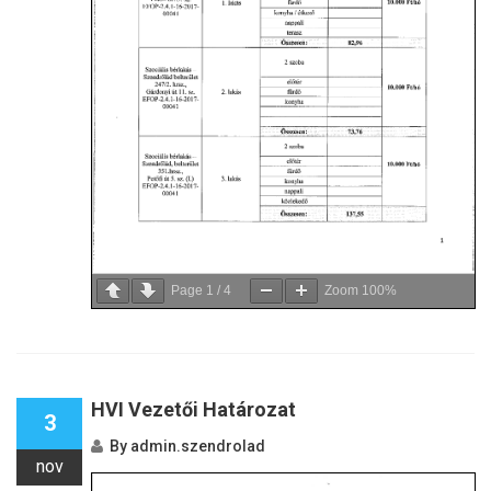
Page
1
/
4
Zoom
100%
HVI Vezetői Határozat
3
By
admin.szendrolad
nov