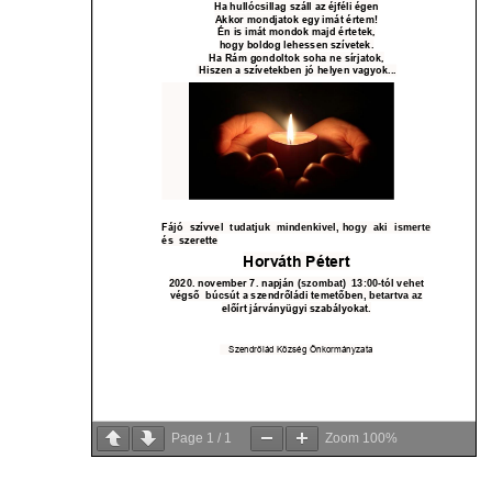
Page
1
/
1
Zoom
100%