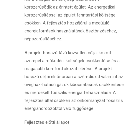
korszerűsödik az érintett épület. Az energetikai
korszerűsítéssel az épület fenntartási költsége
csökken. A fejlesztés hozzájárul a megújuló
energiaforrások használatának ösztönzéséhez,
népszerűsítéséhez.
A projekt hosszú távú közvetlen céljai között
szerepel a működési költségek csökkentése és a
magasabb komfortfokozat elérése. A projekt
hosszú céljai elsősorban a szén-dioxid valamint az
üvegház-hatású gázok kibocsátásnak csökkentése
és mérsékelt fosszilis energia felhasználása. A
fejlesztés által csökken az önkormányzat fosszilis
energiahordozóktól való függősége.
Fejlesztés előtti állapot