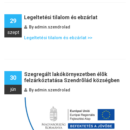
Legeltetési tilalom és ebzárlat
29
By
admin.szendrolad
szept
Legeltetési tilalom és ebzárlat >>
Szegregált lakókörnyezetben élõk
30
felzárkóztatása Szendrõlád községben
jún
By
admin.szendrolad