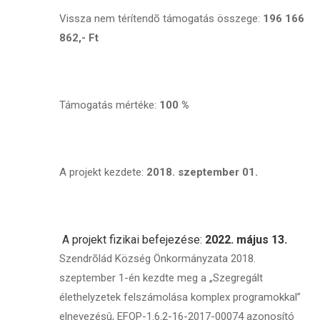
Vissza nem térítendõ támogatás összege:
196 166
862,- Ft
Támogatás mértéke:
100 %
A projekt kezdete:
2018. szeptember 01.
A projekt fizikai befejezése:
2022. május 13.
Szendrõlád Község Önkormányzata 2018.
szeptember 1-én kezdte meg a „Szegregált
élethelyzetek felszámolása komplex programokkal”
elnevezésû, EFOP-1.6.2-16-2017-00074 azonosító