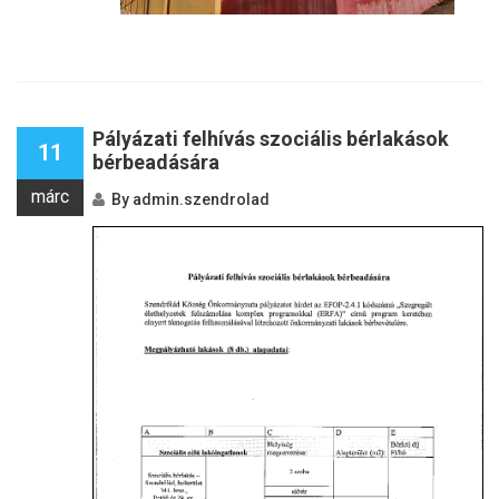
Pályázati felhívás szociális bérlakások
11
bérbeadására
márc
By
admin.szendrolad