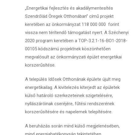
„Energetikai fejlesztés és akadálymentesítés
Szendrőlád Öregek Otthonában” című projekt
keretében az önkormányzat 118 000 000 forint
vissza nem térítendő támogatást nyert. A Széchenyi
2020 program keretében a TOP-3.2.1-16-BO1-2018-
00105 kódszámú projektnek köszönhetően
megvalósult az önkormányzati épület energetikai
korszerűsítése.
A település Idősek Otthonának épülete újult meg
energetikailag. A kivitelezés kiterjedt az épületek
külső határoló szerkezeteinek szigetelésére,
nyílászáróinak cseréjére, fűtési rendszerének
korszerűsítésére és napelemek telepítésére.
A beruházás során mind külső megjelenésében,
mind energiahatékonyság tekintetében