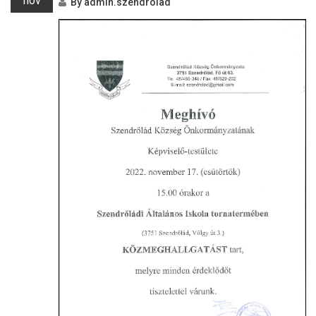
nov
By
admin.szendrolad