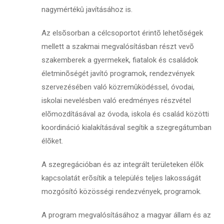
nagymértékû javításához is.
Az elsõsorban a célcsoportot érintõ lehetõségek
mellett a szakmai megvalósításban részt vevõ
szakemberek a gyermekek, fiatalok és családok
életminõségét javító programok, rendezvények
szervezésében való közremûködéssel, óvodai,
iskolai nevelésben való eredményes részvétel
elõmozdításával az óvoda, iskola és család közötti
koordináció kialakításával segítik a szegregátumban
élõket.
A szegregációban és az integrált területeken élõk
kapcsolatát erõsítik a település teljes lakosságát
mozgósító közösségi rendezvények, programok.
A program megvalósításához a magyar állam és az