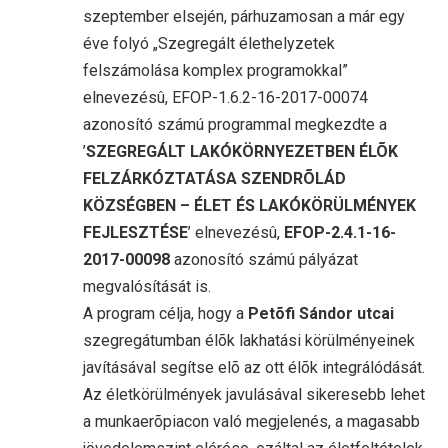
szeptember elsején, párhuzamosan a már egy
éve folyó „Szegregált élethelyzetek
felszámolása komplex programokkal”
elnevezésû, EFOP-1.6.2-16-2017-00074
azonosító számú programmal megkezdte a
’
SZEGREGÁLT LAKÓKÖRNYEZETBEN ÉLÕK
FELZÁRKÓZTATÁSA SZENDRÕLÁD
KÖZSÉGBEN – ÉLET ÉS LAKÓKÖRÜLMÉNYEK
FEJLESZTÉSE
’ elnevezésû,
EFOP-2.4.1-16-
2017-00098
azonosító számú pályázat
megvalósítását is.
A program célja, hogy a
Petõfi Sándor utcai
szegregátumban élõk lakhatási körülményeinek
javításával segítse elõ az ott élõk integrálódását.
Az életkörülmények javulásával sikeresebb lehet
a munkaerõpiacon való megjelenés, a magasabb