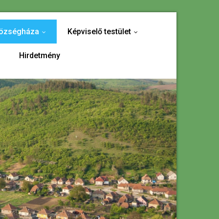
özségháza
Képviselő testület
...
...
Hirdetmény