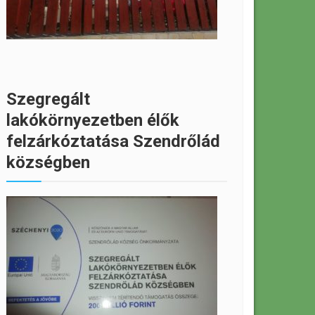
Szegregált
lakókörnyezetben élők
felzárkóztatása Szendrőlád
községben