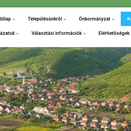
dőlap
Településünkrõl
Önkormányzat
K
...
...
...
yázatok
Választási információk
Elérhetõségek
...
...