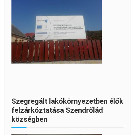
Szegregált lakókörnyezetben élők
felzárkóztatása Szendrőlád
községben