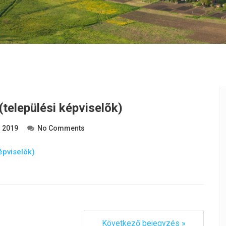
települési képviselõk)
s 2019
No Comments
épviselõk)
Következő bejegyzés »