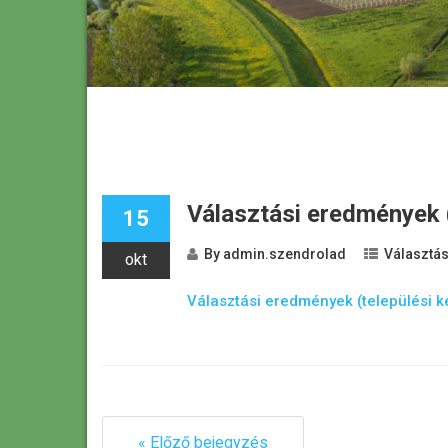
Választási eredmények (
15
By
admin.szendrolad
Választá
okt
Választási eredmények (települési k
« Előző bejegyzés