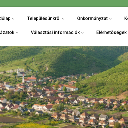
dőlap
Településünkrõl
Önkormányzat
K
...
...
...
yázatok
Választási információk
Elérhetõségek
...
...