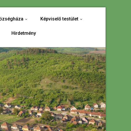
özségháza
Képviselő testület
...
...
Hirdetmény