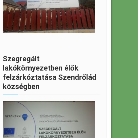
Szegregált
lakókörnyezetben élők
felzárkóztatása Szendrőlád
községben