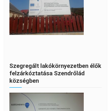
Szegregált lakókörnyezetben élők
felzárkóztatása Szendrőlád
községben