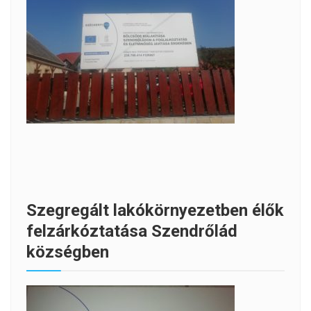
Szegregált lakókörnyezetben élők
felzárkóztatása Szendrőlád
községben