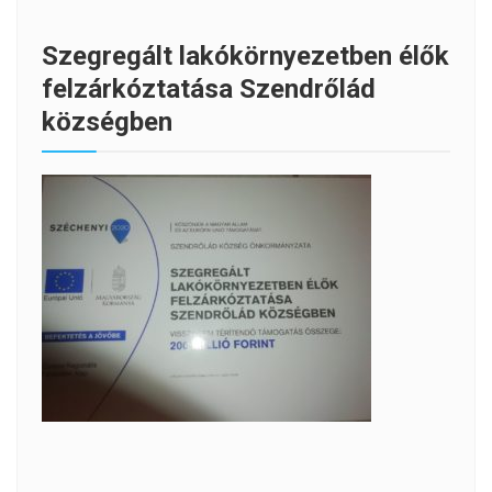
Szegregált lakókörnyezetben élők
felzárkóztatása Szendrőlád
községben