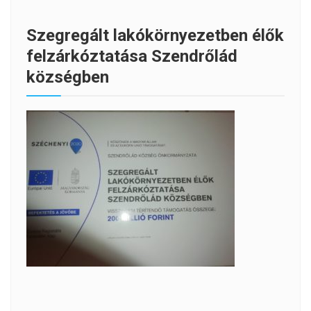
Szegregált lakókörnyezetben élők
felzárkóztatása Szendrőlád
községben