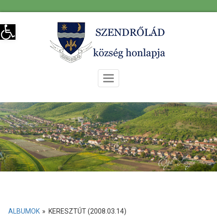
Skip
Eszköztár megnyitása
to
content
Toggle
Navigation
ALBUMOK
»
KERESZTÚT (2008.03.14)