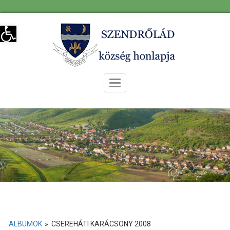
Skip
Eszköztár megnyitása
to
content
Toggle
Navigation
ALBUMOK
»
CSEREHÁTI KARÁCSONY 2008