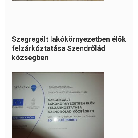
Szegregált lakókörnyezetben élők
felzárkóztatása Szendrőlád
községben