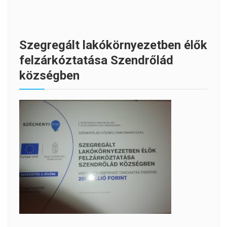
Szegregált lakókörnyezetben élők
felzárkóztatása Szendrőlád
községben