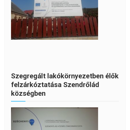
Szegregált lakókörnyezetben élők
felzárkóztatása Szendrőlád
községben