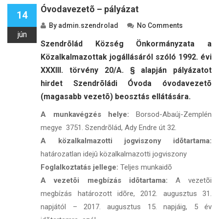
Óvodavezetõ – pályázat
14
By
admin.szendrolad
No Comments
jún
Szendrõlád Község Önkormányzata a
Közalkalmazottak jogállásáról szóló 1992. évi
XXXIII. törvény 20/A. § alapján pályázatot
hirdet Szendrõládi Óvoda óvodavezetõ
(magasabb vezetõ) beosztás ellátására.
A munkavégzés helye:
Borsod-Abaúj-Zemplén
megye 3751. Szendrõlád, Ady Endre út 32.
A közalkalmazotti jogviszony idõtartama:
határozatlan idejû közalkalmazotti jogviszony
Foglalkoztatás jellege:
Teljes munkaidõ
A vezetõi megbízás idõtartama:
A vezetõi
megbízás határozott idõre, 2012. augusztus 31.
napjától – 2017. augusztus 15. napjáig, 5 év