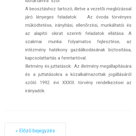
idõtartamra szól.
A beosztáshoz tartozó, illetve a vezetõi megbízással
járó lényeges feladatok: Az óvoda törvényes
mûködtetése, irányítási, ellenõrzési, munkáltatói és
az alapító okirat szerinti feladatok ellátása. A
szakmai munka folyamatos fejlesztése, az
intézmény hatékony gazdálkodásának biztosítása,
kapcsolattartás a fenntartóval.
Illetmény és juttatások: Az illetmény megállapítására
és a juttatásokra a közalkalmazottak jogállásáról
szóló 1992. évi XXXIII. törvény rendelkezései az
irányadók.
« Előző bejegyzés