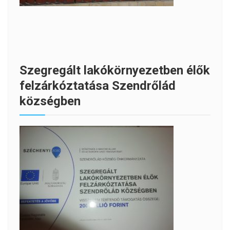
Szegregált lakókörnyezetben élők
felzárkóztatása Szendrőlád
községben