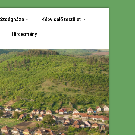
özségháza
Képviselő testület
...
...
Hirdetmény