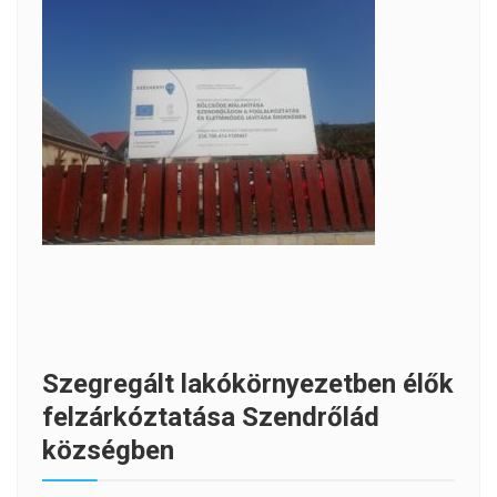
Szegregált lakókörnyezetben élők
felzárkóztatása Szendrőlád
községben