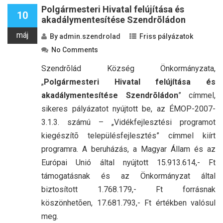
Polgármesteri Hivatal felújítása és
10
akadálymentesítése Szendrõládon
máj
By
admin.szendrolad
Friss pályázatok
No Comments
Szendrõlád Község Önkormányzata,
„
Polgármesteri Hivatal felújítása és
akadálymentesítése Szendrõládon
” címmel,
sikeres pályázatot nyújtott be, az ÉMOP-2007-
3.1.3. számú – „Vidékfejlesztési programot
kiegészítõ településfejlesztés” címmel kiírt
programra. A beruházás, a Magyar Állam és az
Európai Unió által nyújtott 15.913.614,- Ft
támogatásnak és az Önkormányzat által
biztosított 1.768.179,- Ft forrásnak
köszönhetõen, 17.681.793,- Ft értékben valósul
meg.