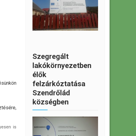
Szegregált
lakókörnyezetben
élők
felzárkóztatása
lésünkön
Szendrőlád
községben
tésére,
yesen is