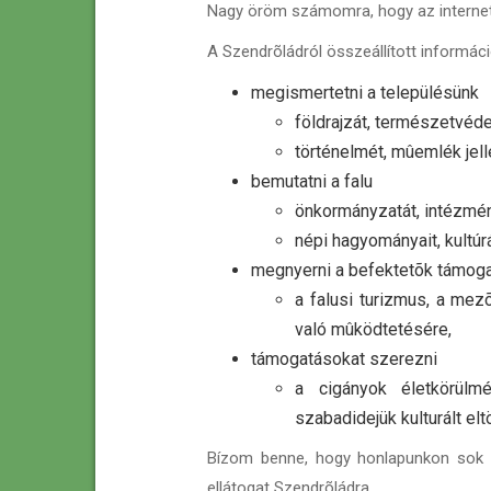
Nagy öröm számomra, hogy az internete
A Szendrõládról összeállított informác
megismertetni a településünk
földrajzát, természetvéde
történelmét, mûemlék jell
bemutatni a falu
önkormányzatát, intézmén
népi hagyományait, kultúrá
megnyerni a befektetõk támog
a falusi turizmus, a me
való mûködtetésére,
támogatásokat szerezni
a cigányok életkörülmé
szabadidejük kulturált elt
Bízom benne, hogy honlapunkon sok h
ellátogat Szendrõládra.