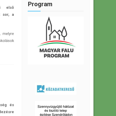
Program
i elsõ
 sor, a
, melyre
iskolások
tség és
dezésre