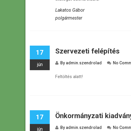
Lakatos Gábor
polgármester
Szervezeti felépítés
17
By
admin.szendrolad
No Comm
jún
Feltöltés alatt!
Önkormányzati kiadván
17
By
admin.szendrolad
No Comm
jún