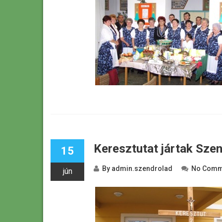
Keresztutat jártak Sze
15
By
admin.szendrolad
No Comm
jún