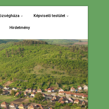
özségháza
Képviselő testület
...
...
Hirdetmény