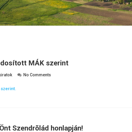
ódosított MÁK szerint
kiratok
No Comments
szerint.
Önt Szendrõlád honlapján!