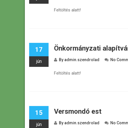
Feltöltés alatt!
Önkormányzati alapítv
17
By
admin.szendrolad
No Comm
jún
Feltöltés alatt!
Versmondó est
15
By
admin.szendrolad
No Comm
jún