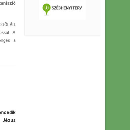
aniszló
DRÕLÁD,
kkal. A
engés a
ncedik
 Jézus