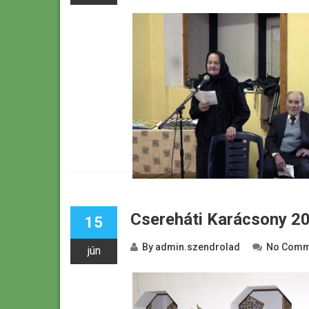
Csereháti Karácsony 2
15
By
admin.szendrolad
No Comm
jún