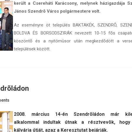
került a Csereháti Karácsony, melynek házigazdája Sz
János Szendrõ Város polgármestere volt.
Az eseményre öt település BAKTAKÉK, SZENDRÕ, SZEN
BOLDVA ÉS BORSODSZIRÁK nevezett 10-15 fõs csapato
köszöntõ és a nyitómûsor után megkezdõdött a vers
települések között.
ndrõládon
ents
2008. március 14-én Szendrõládon már kile
alkalommal indultak útnak a résztvevõk, hogy
kálvária útját, azaz a Keresztutat bejárják.