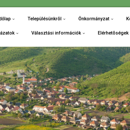
dőlap
Településünkrõl
Önkormányzat
K
...
...
...
yázatok
Választási információk
Elérhetõségek
...
...