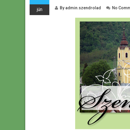
By
admin.szendrolad
No Comm
jún