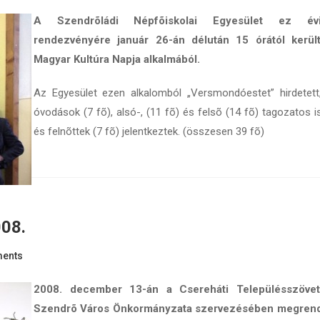
A Szendrõládi Népfõiskolai Egyesület ez év
rendezvényére január 26-án délután 15 órától került
Magyar Kultúra Napja alkalmából.
Az Egyesület ezen alkalomból „Versmondóestet” hirdetett
óvodások (7 fõ), alsó-, (11 fõ) és felsõ (14 fõ) tagozatos 
és felnõttek (7 fõ) jelentkeztek. (összesen 39 fõ)
008.
ents
2008. december 13-án a Csereháti Településszöve
Szendrõ Város Önkormányzata szervezésében megren