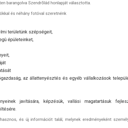
n barangolva Szendrõlád honlapját választotta.
iókkal és néhány fotóval szeretnénk
lmi területünk szépségeit,
egû épületeinket,
yeit,
ját
atását
zõgazdaság, az állattenyésztés és egyéb vállalkozások telepü
nyeinek javítására, képzésük, vallási magatartásuk fejlesz
öltésére.
asznos, és új információt talál, melynek eredményeként személ