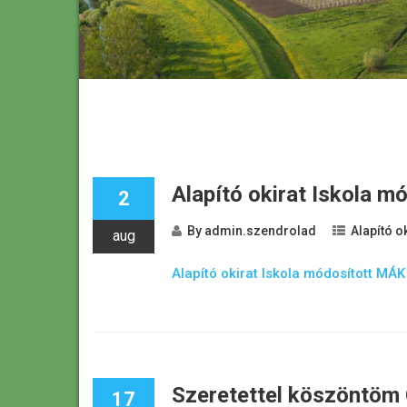
Alapító okirat Iskola m
2
By
admin.szendrolad
Alapító o
aug
Alapító okirat Iskola módosított MÁK 
Szeretettel köszöntöm 
17